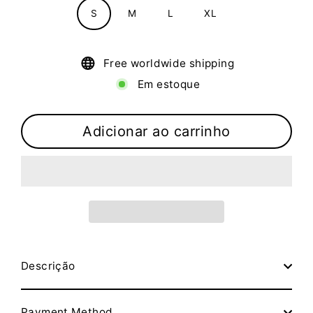
S
M
L
XL
Free worldwide shipping
Em estoque
Adicionar ao carrinho
Descrição
Payment Method