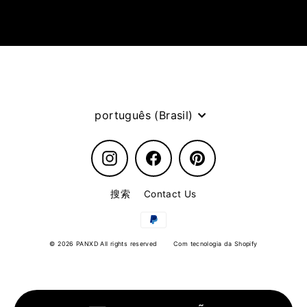
Idioma
português (Brasil)
Instagram
Facebook
Pinterest
搜索
Contact Us
© 2026 PANXD All rights reserved
Com tecnologia da Shopify