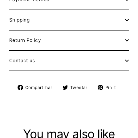
Shipping
Return Policy
Contact us
Compartilhe
Tuite
Adicion
Compartilhar
Tweetar
Pin it
no
no
no
Facebook
Twitter
Pinteres
You may also like