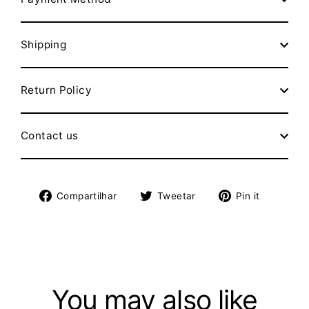
Shipping
Return Policy
Contact us
Compartilhe
Tuite
Adicion
Compartilhar
Tweetar
Pin it
no
no
no
Facebook
Twitter
Pinteres
You may also like