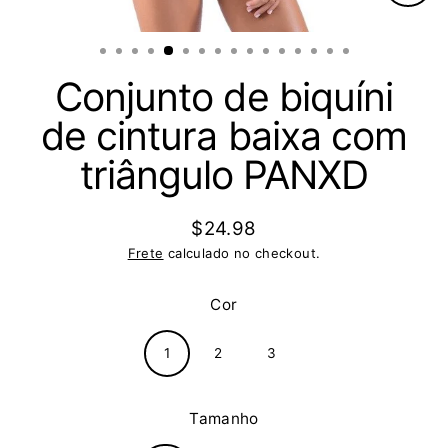
Fech
(Esc)
Conjunto de biquíni
de cintura baixa com
triângulo PANXD
$24.98
Preço
Frete
calculado no checkout.
normal
Cor
1
2
3
Tamanho