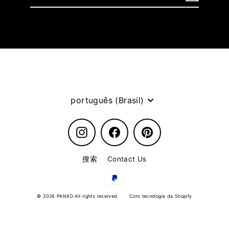
nossa
newsletter
Idioma
português (Brasil)
Instagram
Facebook
Pinterest
搜索
Contact Us
© 2026 PANXD All rights reserved
Com tecnologia da Shopify