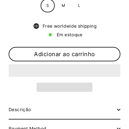
S
M
L
Free worldwide shipping
Em estoque
Adicionar ao carrinho
Descrição
Payment Method